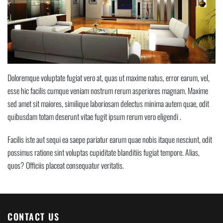
Doloremque voluptate fugiat vero at, quas ut maxime natus, error earum, vel,
esse hic facilis cumque veniam nostrum rerum asperiores magnam. Maxime
sed amet sit maiores, similique laboriosam delectus minima autem quae, odit
quibusdam totam deserunt vitae fugit ipsum rerum vero eligendi .
Facilis iste aut sequi ea saepe pariatur earum quae nobis itaque nesciunt, odit
possimus ratione sint voluptas cupiditate blanditiis fugiat tempore. Alias,
quos? Officiis placeat consequatur veritatis.
CONTACT US